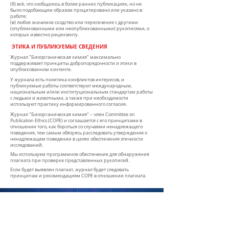
(б) всё, что сообщалось в более ранних публикациях, но не
было подобающим образом процитировано или указано в
работе;
(в) любое значимое сходство или пересечение с другими
(опубликованными или неопубликованными) рукописями, о
которых известно рецензенту.
​​ ЭТИКА И ПУБЛИКУЕМЫЕ СВЕДЕНИЯ
Журнал "Биоорганическая химия" максимально
поддерживает принципы добропорядочности и этики в
опубликованном контенте.
У журнала есть политика конфликтов интересов, и
публикуемые работы соответствуют международным,
национальным и/или институциональным стандартам работы
с людьми и животными, а также при необходимости
используют практику информированного согласия.​
Журнал "Биоорганическая химия" – член Committee on
Publication Ethics (COPE) и соглашается с его принципами в
отношении того, как бороться со случаями ненадлежащего
поведения, тем самым обязуясь расследовать утверждения о
ненадлежащем поведении в целях обеспечения этичности
исследований.
Мы используем программное обеспечение для обнаружения
плагиата при проверке представленных рукописей.​
Если будет выявлен плагиат, журнал будет следовать
принципам и рекомендациям COPE в отношении плагиата.