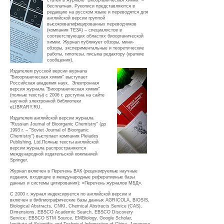
статей в журнале "Биоорганическая химия" –
бесплатная. Рукописи представляются в
редакцию на русском языке и переводятся для
английской версии группой
высококвалифицированных переводчиков
(компания ТЕЗА) – специалистов в
соответствующих областях биоорганической
химии. ​Журнал публикует обзоры, мини-
обзоры, экспериментальные и теоретические
работы, гипотезы, письма редактору (краткие
сообщения).​​
Издателем русской версии журнала
"Биоорганическая химия" выступает
Российская академия наук. Электронная
версия журнала "Биоорганическая химия"
(полные тексты) с 2006 г. доступна на сайте
научной электронной библиотеки
eLIBRARY.RU.
​Издателем английской версии журнала
"Russian Journal of Bioorganic Chemistry" (до
1993 г. – "Soviet Journal of Bioorganic
Chemistry") выступает компания Pleiades
Publishing, Ltd.Полные тексты английской
версии журнала распространяются
международной издательской компанией
Springer.​​
Журнал включен в Перечень ВАК (рецензируемые научные
издания, входящие в международные реферативные базы
данных и системы цитирования): «Перечень журналов МБД».​
C 2000 г. журнал индексируется по английской версии и
включен в библиографические базы данных AGRICOLA, BIOSIS,
Biological Abstracts, CNKI, Chemical Abstracts Service (CAS),
Dimensions, EBSCO Academic Search, EBSCO Discovery
Service, EBSCO STM Source, EMBiology, Google Scholar,