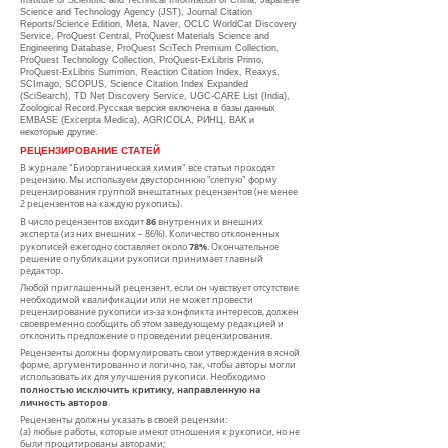
Institute of Scientific and Technical Information of China, Japanese
Science and Technology Agency (JST), Journal Citation
Reports/Science Edition, Meta, Naver, OCLC WorldCat Discovery
Service, ProQuest Central, ProQuest Materials Science and
Engineering Database, ProQuest SciTech Premium Collection,
ProQuest Technology Collection, ProQuest-ExLibris Primo,
ProQuest-ExLibris Summon, Reaction Citation Index, Reaxys,
SCImago, SCOPUS, Science Citation Index Expanded
(SciSearch), TD Net Discovery Service, UGC-CARE List (India),
Zoological Record.Русская версия включена в базы данных
EMBASE (Excerpta Medica), AGRICOLA, РИНЦ, ВАК и
некоторые другие.
РЕЦЕНЗИРОВАНИЕ СТАТЕЙ
В журнале "Биоорганическая химия" все статьи проходят
рецензию. Мы используем двустороннюю "слепую" форму
рецензирования группой внештатных рецензентов (не менее
2 рецензентов на каждую рукопись).
86
В число рецензентов входит
внутренних и внешних
эксперта (из них внешних – 86%). Количество отклоненных
78%
рукописей ежегодно составляет около
. Окончательное
решение о публикации рукописи принимает главный
редактор.​
Любой приглашенный рецензент, если он чувствует отсутствие
необходимой квалификации или не может провести
рецензирование рукописи из-за конфликта интересов, должен
своевременно сообщить об этом заведующему редакцией и
отклонить предложение о проведении рецензирования.
Рецензенты должны формулировать свои утверждения в ясной
форме, аргументированно и логично, так, чтобы авторы могли
использовать их для улучшения рукописи. Необходимо
полностью исключить критику, направленную на
личность авторов
.​
Рецензенты должны указать в своей рецензии:
​(а) любые работы, которые имеют отношения к рукописи, но не
были процитированы авторами;