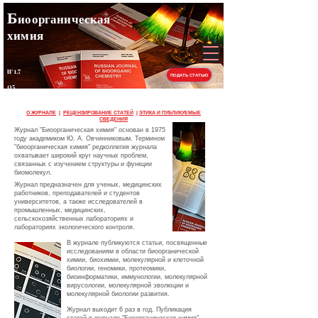
Б
иоорганическая
химия
IF 1.7
ПОДАТЬ СТАТЬЮ
Q3
О ЖУРНАЛЕ
|
РЕЦЕНЗИРОВАНИЕ СТАТЕЙ
|
ЭТИКА И ПУБЛИКУЕМЫЕ
СВЕДЕНИЯ
​​​​​Журнал "Биоорганическая xимия" основан в 1975
году академиком Ю. А. Овчинниковым. Термином
"биоорганическая химия" редколлегия журнала
охватывает широкий круг научных проблем,
связанных с изучением структуры и функции
биомолекул.​​
Журнал предназначен для ученых, медицинских
работников, преподавателей и студентов
университетов, а также исследователей в
промышленных, медицинских,
сельскохозяйственных лабораториях и
лабораториях экологического контроля.​​
В журнале публикуются статьи, посвященные
исследованиям в области биоорганической
химии, биохимии, молекулярной и клеточной
биологии, геномики, протеомики,
биоинформатики, иммунологии, молекулярной
вирусологии, молекулярной эволюции и
молекулярной биологии развития.​
Журнал выходит 6 раз в год. Публикация