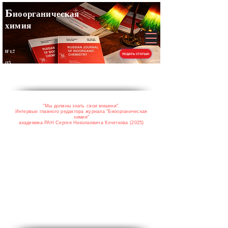
Б
иоорганическая
химия
IF 1.7
ПОДАТЬ СТАТЬЮ
Q3
"Мы должны знать свои мишени".
Интервью главного редактора журнала "Биоорганическая
химия"
академика РАН Сергея Николаевича Кочеткова (2025)