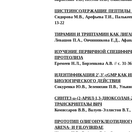
ЦИСТЕИНСОДЕРЖАЩИЕ ПЕПТИДЫ
Сидорова М.В., Арефьева Т.И., Палькеев
13-22
ТИРАМИН И ТРИПТАМИН КАК ЛИГ
Левашов П.А., Овчинникова Е.Д., Афанас
ИЗУЧЕНИЕ ПЕРВИЧНОЙ СПЕЦИФИЧ
ПРОТЕОЛИЗА
Еремеев Н.Л., Борзенкова А.В. // с. 31-36
ИДЕНТИФИКАЦИЯ 2’,3’-cGMP КАК
БИОЛОГИЧЕСКОГО ДЕЙСТВИЯ
Сокуренко Ю.В., Зеленихин П.В., Ульяно
СИНТЕЗ ω-(2-АРИЛ-1,3-ДИОКСОЛ
ТРАНСКРИПТАЗЫ ВИЧ
Комиссаров В.В., Валуев-Эллистон В.Т., 
ПРОТОТИП ОЛИГОНУКЛЕОТИДНОГО
ARENA- И FILOVIRIDAE