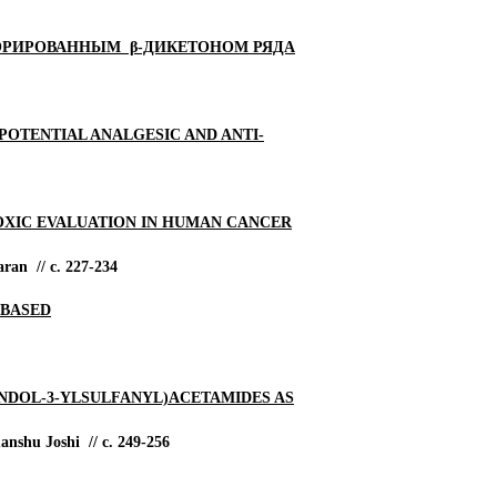
ОРИРОВАННЫМ β-ДИКЕТОНОМ РЯДА
POTENTIAL ANALGESIC AND ANTI-
OXIC EVALUATION IN HUMAN CANCER
ran // с. 227-234
-BASED
B]INDOL-3-YLSULFANYL)ACETAMIDES AS
nshu Joshi // с. 249-256