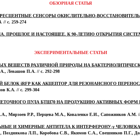
ОБЗОРНАЯ СТАТЬЯ
ОРЕСЦЕНТНЫЕ СЕНСОРЫ ОКИСЛИТЕЛЬНО-ВОССТАНОВИТЕЛ
 // с. 259-274
А. ПРОШЛОЕ И НАСТОЯЩЕЕ. К 90-ЛЕТИЮ ОТКРЫТИЯ СИСТ
ЭКСПЕРИМЕНТАЛЬНЫЕ СТАТЬИ
ЫХ ВЕЩЕСТВ РАЗЛИЧНОЙ ПРИРОДЫ НА БАКТЕРИОЛИТИЧЕС
., Левашов П.А. // с. 292-298
БЕЛОК iRFP КАК АКЦЕПТОР ДЛЯ РЕЗОНАНСНОГО ПЕРЕНО
в К.А. // с. 299-304
ЕТОЧНОГО ПУЛА БТШ70 НА ПРОДУКЦИЮ АКТИВНЫХ ФОРМ 
А., Мирзоев Р.Р., Перцева М.А., Коваленко Е.И., Сапожников А.М. // 
ЫЕ И ХИМЕРНЫЕ АНТИТЕЛА К ИНТЕРФЕРОНУ-γ ЧЕЛОВЕК
, Позднякова Л.П., Коробова С.В., Якимов С.А., Свешников П.Г., Дол