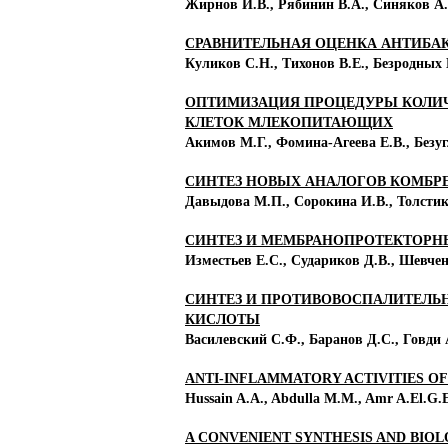
Жирнов И.В., Рябинин В.А., Синяков А.Н
СРАВНИТЕЛЬНАЯ ОЦЕНКА АНТИБАК
Куликов С.Н., Тихонов В.Е., Безродных Е
ОПТИМИЗАЦИЯ ПРОЦЕДУРЫ КОЛИЧЕ
КЛЕТОК МЛЕКОПИТАЮЩИХ
Акимов М.Г., Фомина-Агеева Е.В., Безугло
СИНТЕЗ НОВЫХ АНАЛОГОВ КОМБРЕ
Давыдова М.П., Сорокина И.В., Толстико
СИНТЕЗ И МЕМБРАНОПРОТЕКТОРН
Изместьев Е.С., Судариков Д.В., Шевченко
СИНТЕЗ И ПРОТИВОВОСПАЛИТЕЛ
КИСЛОТЫ
Василевский С.Ф., Баранов Д.С., Говди А.
ANTI-INFLAMMATORY ACTIVITIES OF
Hussain A.A., Abdulla M.M., Amr A.El.G.E.
A CONVENIENT SYNTHESIS AND BIOL