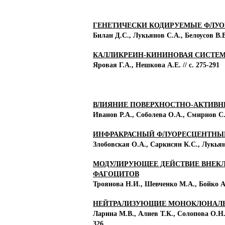
ГЕНЕТИЧЕСКИ КОДИРУЕМЫЕ ФЛУ
Билан Д.С., Лукьянов С.А., Белоусов В.В.
КАЛЛИКРЕИН-КИНИНОВАЯ СИСТЕМ
Яровая Г.А., Нешкова А.Е. // с. 275-291
ВЛИЯНИЕ ПОВЕРХНОСТНО-АКТИВН
Иванов Р.А., Соболева О.А., Смирнов С.А
ИНФРАКРАСНЫЙ ФЛУОРЕСЦЕНТНЫЙ 
Злобовская О.А., Саркисян К.С., Лукьяно
МОДУЛИРУЮЩЕЕ ДЕЙСТВИЕ ВНЕКЛ
ФАГОЦИТОВ
Троянова Н.И., Шевченко М.А., Бойко А.
НЕЙТРАЛИЗУЮЩИЕ МОНОКЛОНАЛЬН
Ларина М.В., Алиев Т.К., Солопова О.Н.
326