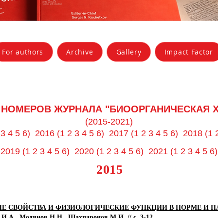
For authors
Archive
Gallery
Impact Factor
 НОМЕРОВ ЖУРНАЛА "БИООРГАНИЧЕСКАЯ 
(2015-2021)
3
4
5
6
)
2016
(
1
2
3
4
5
6
)
2017
(
1
2
3
4
5
6
)
2018
(
1
2019
(
1
2
3
4
5
6
)
2020
(
1
2
3
4
5
6
)
2021
(
1
2
3
4
5
6
)
2015
УРНЫЕ СВОЙСТВА И ФИЗИОЛОГИЧЕСКИЕ ФУНКЦИИ В НОРМЕ И 
 И.А., Модянов Н.Н., Шахпаронов М.И. // с. 3-12