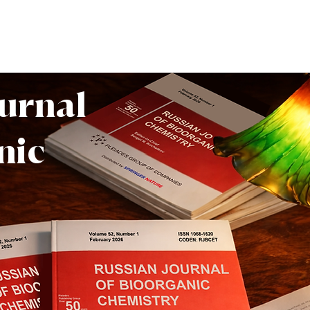
ournal
nic