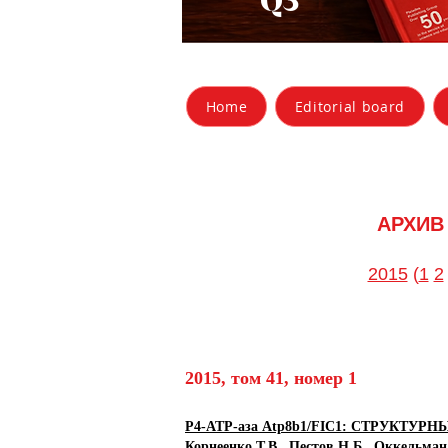
Q3
Home
Editorial board
АРХИВ
2015
(
1
2
2015, том 41, номер 1
P4-ATP-аза Atp8b1/FIC1: СТРУКТ
Корнеенко Т.В., Пестов Н.Б., Оккельман