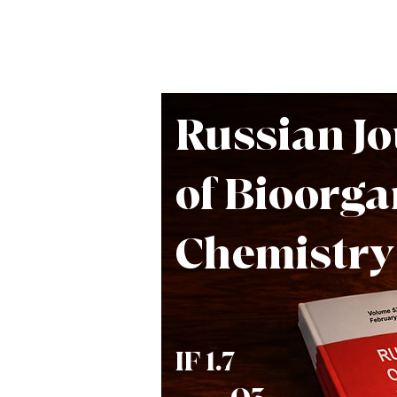
Russian J
of Bioorga
Chemistry
IF 1.7