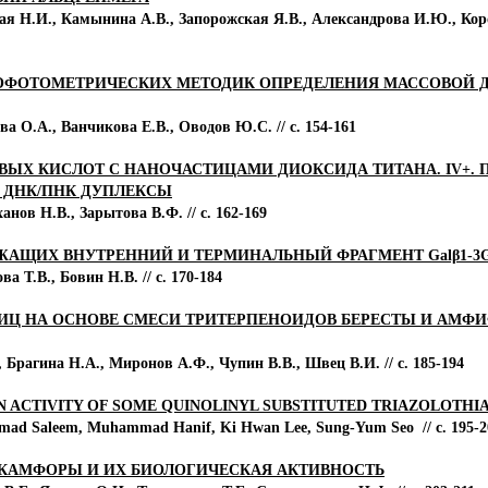
ая Н.И., Камынина А.В., Запорожская Я.В., Александрова И.Ю., Коро
ОФОТОМЕТРИЧЕСКИХ МЕТОДИК ОПРЕДЕЛЕНИЯ МАССОВОЙ ДО
а О.А., Ванчикова Е.В., Оводов Ю.С. // с. 154-161
ЫХ КИСЛОТ С НАНОЧАСТИЦАМИ ДИОКСИДА ТИТАНА. IV+. 
 ДНК/ПНК ДУПЛЕКСЫ
нов Н.В., Зарытова В.Ф. // с. 162-169
ЖАЩИХ ВНУТРЕННИЙ И ТЕРМИНАЛЬНЫЙ ФРАГМЕНТ Galβ1-3G
а Т.В., Бовин Н.В. // с. 170-184
ТИЦ НА ОСНОВЕ СМЕСИ ТРИТЕРПЕНОИДОВ БЕРЕСТЫ И АМФ
 Брагина Н.А., Миронов А.Ф., Чупин В.В., Швец В.И. // с. 185-194
 ACTIVITY OF SOME QUINOLINYL SUBSTITUTED TRIAZOLOTHI
d Saleem, Muhammad Hanif, Ki Hwan Lee, Sung-Yum Seo // с. 195-2
КАМФОРЫ И ИХ БИОЛОГИЧЕСКАЯ АКТИВНОСТЬ