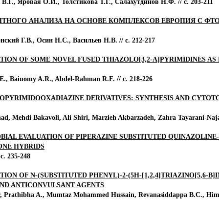
В.Г., Яровая О.И., Толстикова Т.Г., Салахутдинов Н.Ф. // с. 203-211
ТНОГО АНАЛИЗА НА ОСНОВЕ КОМПЛЕКСОВ ЕВРОПИЯ С ФТ
ский Г.В., Осин Н.С., Васильев Н.В. // с. 212-217
TION OF SOME NOVEL FUSED THIAZOLO[3,2-A]PYRIMIDINES AS 
., Baiuomy A.R., Abdel-Rahman R.F. // с. 218-226
OPYRIMIDOOXADIAZINE DERIVATIVES: SYNTHESIS AND CYTOT
, Mehdi Bakavoli, Ali Shiri, Marzieh Akbarzadeh, Zahra Tayarani-Naja
OBIAL EVALUATION OF PIPERAZINE SUBSTITUTED QUINAZOLINE
ONE HYBRIDS
с. 235-248
ION OF N-(SUBSTITUTED PHENYL)-2-(5H-[1,2,4]TRIAZINO[5,6-
AND ANTICONVULSANT AGENTS
r, Prathibha A., Mumtaz Mohammed Hussain, Revanasiddappa B.C., Hima