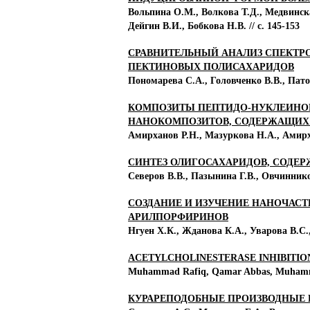
Вольпина О.М., Волкова Т.Д., Медвинск
Дейгин В.И., Бобкова Н.В. // с. 145-153
СРАВНИТЕЛЬНЫЙ АНАЛИЗ СПЕКТР
ПЕКТИНОВЫХ ПОЛИСАХАРИДОВ
Пономарева С.А., Головченко В.В., Патов
КОМПОЗИТЫ ПЕПТИДО-НУКЛЕИНОВ
НАНОКОМПОЗИТОВ, СОДЕРЖАЩИХ
Амирханов Р.Н., Мазуркова Н.А., Амирха
СИНТЕЗ ОЛИГОСАХАРИДОВ, СОДЕР
Северов В.В., Пазынина Г.В., Овчинников
СОЗДАНИЕ И ИЗУЧЕНИЕ НАНОЧАС
АРИЛПОРФИРИНОВ
Нгуен Х.К., Жданова К.А., Уварова В.С.,
ACETYLCHOLINESTERASE INHIBITION
Muhammad Rafiq, Qamar Abbas, Muhamma
КУРАРЕПОДОБНЫЕ ПРОИЗВОДНЫЕ 