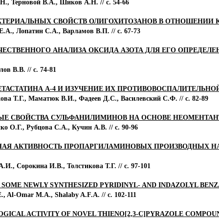
., Терновой В.А., Шиков А.Н. // с. 54-66
ТЕРИАЛЬНЫХ СВОЙСТВ ОЛИГОХИТОЗАНОВ В ОТНОШЕНИИ K
.А., Лопатин С.А., Варламов В.П. // с. 67-73
СТВЕННОГО АНАЛИЗА ОКСИДА АЗОТА ДЛЯ ЕГО ОПРЕДЕЛЕН
в В.В. // с. 74-81
ТАСТАТИНА А-4 И ИЗУЧЕНИЕ ИХ ПРОТИВОВОСПАЛИТЕЛЬНО
ва Т.Г., Маматюк В.И., Фадеев Д.С., Василевский С.Ф. // с. 82-89
ЫЕ СВОЙСТВА СУЛЬФАНИЛИМИНОВ НА ОСНОВЕ НЕОМЕНТАН
 О.Г., Рубцова C.А., Кучин А.В. // с. 90-96
ЬНАЯ АКТИВНОСТЬ ПРОПАРГИЛАМИНОВЫХ ПРОИЗВОДНЫХ 
И., Сорокина И.В., Толстикова Т.Г. // с. 97-101
 SOME NEWLY SYNTHESIZED PYRIDINYL- AND INDAZOLYL BENZ
, Al-Omar M.A., Shalaby A.F.A. // с. 102-111
OGICAL ACTIVITY OF NOVEL THIENO[2,3-C]PYRAZOLE COMPOUN