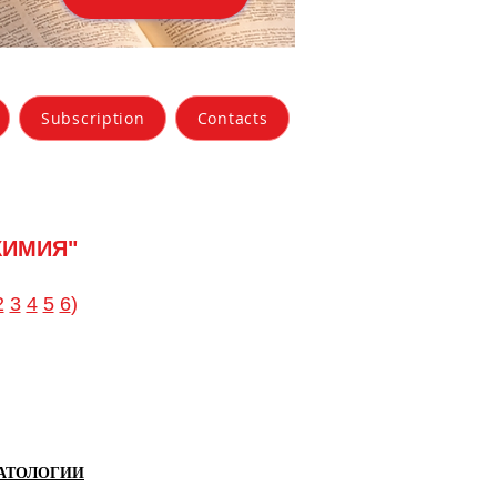
Subscription
Contacts
ХИМИЯ"
2
3
4
5
6
)
ПАТОЛОГИИ