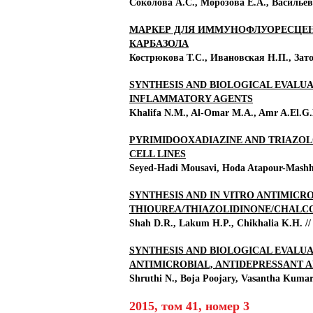
Соколова А.С., Морозова E.А., Васильев 
МАРКЕР ДЛЯ ИММУНОФЛУОРЕСЦЕН
КАРБАЗОЛА
Кострюкова Т.С., Ивановская Н.П., Затон
SYNTHESIS AND BIOLOGICAL EVALUA
INFLAMMATORY AGENTS
Khalifa N.M., Al-Omar M.A., Amr A.El.G.E
PYRIMIDOOXADIAZINE AND TRIAZOL
CELL LINES
Seyed-Hadi Mousavi, Hoda Atapour-Mashhad
SYNTHESIS AND IN VITRO ANTIMICR
THIOUREA/THIAZOLIDINONE/CHALC
Shah D.R., Lakum H.P., Chikhalia K.H. // 
SYNTHESIS AND BIOLOGICAL EVALUAT
ANTIMICROBIAL, ANTIDEPRESSANT 
Shruthi N., Boja Poojary, Vasantha Kuma
2015, том 41, номер 3