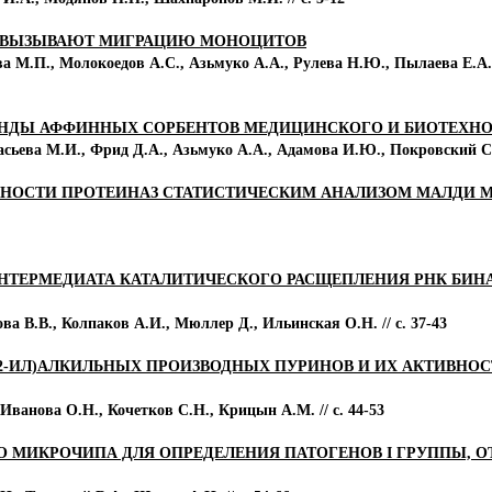
 ВЫЗЫВАЮТ МИГРАЦИЮ МОНОЦИТОВ
а М.П., Молокоедов А.С., Азьмуко А.А., Рулева Н.Ю., Пылаева Е.А., 
АНДЫ АФФИННЫХ СОРБЕНТОВ МЕДИЦИНСКОГО И БИОТЕХН
ьева М.И., Фрид Д.А., Азьмуко А.А., Адамова И.Ю., Покровский С.Н.
НОСТИ ПРОТЕИНАЗ СТАТИСТИЧЕСКИМ АНАЛИЗОМ МАЛДИ М
 ИНТЕРМЕДИАТА КАТАЛИТИЧЕСКОГО РАСЩЕПЛЕНИЯ РНК БИН
ва В.В., Колпаков А.И., Мюллер Д., Ильинская О.Н. // с. 37-43
АН-2-ИЛ)АЛКИЛЬНЫХ ПРОИЗВОДНЫХ ПУРИНОВ И ИХ АКТИВНО
Иванова О.Н., Кочетков С.Н., Крицын А.М. // с. 44-53
 МИКРОЧИПА ДЛЯ ОПРЕДЕЛЕНИЯ ПАТОГЕНОВ I ГРУППЫ, 