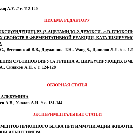
q A.Y. // с. 112-120
ПИСЬМА РЕДАКТОРУ
ТОКСИ)УНДЕЦИЛ]-Р2-(2-АЦЕТАМИДО-2-ДЕЗОКСИ- α-D-ГЛЮКО
 СВОЙСТВ В ФЕРМЕНТАТИВНОЙ РЕАКЦИИ, КАТАЛИЗИРУЕМО
A
., Веселовский В.В., Дружинина Т.Н., Wang S., Данилов Л.Л. // с. 12
ЕНИЯ СУБТИПОВ ВИРУСА ГРИППА А, ЦИРКУЛИРУЮЩИХ В 
., Синяков А.Н. // с. 124-128
ОБЗОРНАЯ СТАТЬЯ
 АЛЬБУМИНА
 А.В., Уколов А.И. // с. 131-144
ЭКСПЕРИМЕНТАЛЬНЫЕ СТАТЬИ
ГМЕНТОВ ПРИОННОГО БЕЛКА ПРИ ИММУНИЗАЦИИ ЖИВОТН
ЗНИ АЛЬЦГЕЙМЕРА