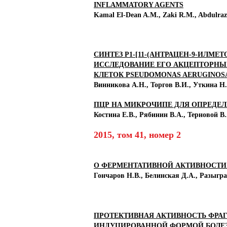
INFLAMMATORY AGENTS
Kamal El-Dean A.M., Zaki R.M., Abdulrazza
СИНТЕЗ Р1-[11-(АНТРАЦЕН-9-ИЛМЕ
ИССЛЕДОВАНИЕ ЕГО АКЦЕПТОРНЫХ
КЛЕТОК PSEUDOMONAS AERUGINOS
Винникова А.Н., Торгов В.И., Уткина Н.С
ПЦР НА МИКРОЧИПЕ ДЛЯ ОПРЕДЕЛ
Костина Е.В., Рябинин В.А., Терновой В.А
2015, том 41, номер 2
О ФЕРМЕНТАТИВНОЙ АКТИВНОСТИ
Гончаров Н.В., Белинская Д.А., Разыграев
ПРОТЕКТИВНАЯ АКТИВНОСТЬ ФРА
ИНДУЦИРОВАННОЙ ФОРМОЙ БОЛЕ